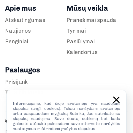
Apie mus
Mūsų veikla
Atskaitingumas
Pranešimai spaudai
Naujienos
Tyrimai
Renginiai
Pasiūlymai
Kalendorius
Paslaugos
Prisijunk
TILS biblioteka
Informuojame, kad šioje svetainėje yra naudojami
slapukai (angl. cookies). Toliau naršydami svetainėje
arba paspausdami mygtuką Sutinku, Jūs sutinkate su
slapukų naudojimu. Savo duotą sutikimą bet kada
© TILS 2026
galėsite atšaukti pakeisdami savo interneto naršyklės
nustatymus ir ištrindami įrašytus slapukus.
Privatumo politika