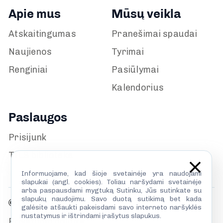
Apie mus
Mūsų veikla
Atskaitingumas
Pranešimai spaudai
Naujienos
Tyrimai
Renginiai
Pasiūlymai
Kalendorius
Paslaugos
Prisijunk
TILS biblioteka
Informuojame, kad šioje svetainėje yra naudojami
slapukai (angl. cookies). Toliau naršydami svetainėje
arba paspausdami mygtuką Sutinku, Jūs sutinkate su
slapukų naudojimu. Savo duotą sutikimą bet kada
© TILS 2026
galėsite atšaukti pakeisdami savo interneto naršyklės
nustatymus ir ištrindami įrašytus slapukus.
Privatumo politika