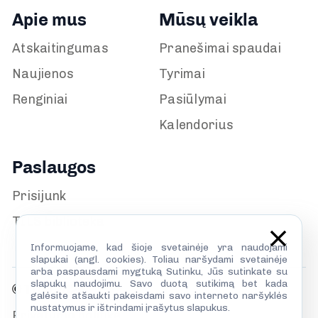
Apie mus
Mūsų veikla
Atskaitingumas
Pranešimai spaudai
Naujienos
Tyrimai
Renginiai
Pasiūlymai
Kalendorius
Paslaugos
Prisijunk
TILS biblioteka
Informuojame, kad šioje svetainėje yra naudojami
slapukai (angl. cookies). Toliau naršydami svetainėje
arba paspausdami mygtuką Sutinku, Jūs sutinkate su
slapukų naudojimu. Savo duotą sutikimą bet kada
© TILS 2026
galėsite atšaukti pakeisdami savo interneto naršyklės
nustatymus ir ištrindami įrašytus slapukus.
Privatumo politika