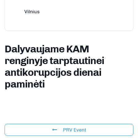
Vilnius
Dalyvaujame KAM
renginyje tarptautinei
antikorupcijos dienai
paminėti
PRV Event