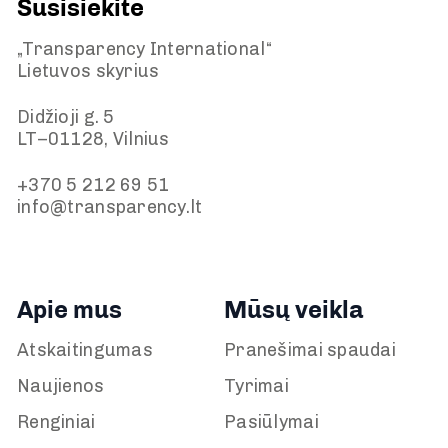
Susisiekite
„Transparency International“
Lietuvos skyrius
Didžioji g. 5
LT–01128, Vilnius
+370 5 212 69 51
info@transparency.lt
Apie mus
Mūsų veikla
Atskaitingumas
Pranešimai spaudai
Naujienos
Tyrimai
Renginiai
Pasiūlymai