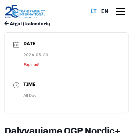
LT
EN
Atgal į kalendorių
DATE
2024-05-20
Expired!
TIME
All Day
Dalyvaujame OGP Nordic+