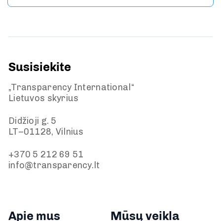
Susisiekite
„Transparency International“
Lietuvos skyrius
Didžioji g. 5
LT–01128, Vilnius
+370 5 212 69 51
info@transparency.lt
Apie mus
Mūsų veikla