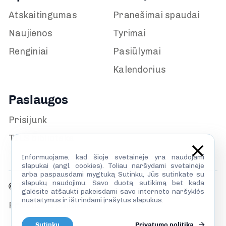
Atskaitingumas
Pranešimai spaudai
Naujienos
Tyrimai
Renginiai
Pasiūlymai
Kalendorius
Paslaugos
Prisijunk
TILS biblioteka
Informuojame, kad šioje svetainėje yra naudojami
slapukai (angl. cookies). Toliau naršydami svetainėje
arba paspausdami mygtuką Sutinku, Jūs sutinkate su
slapukų naudojimu. Savo duotą sutikimą bet kada
© TILS 2026
galėsite atšaukti pakeisdami savo interneto naršyklės
nustatymus ir ištrindami įrašytus slapukus.
Privatumo politika
Sutinku
Privatumo politika