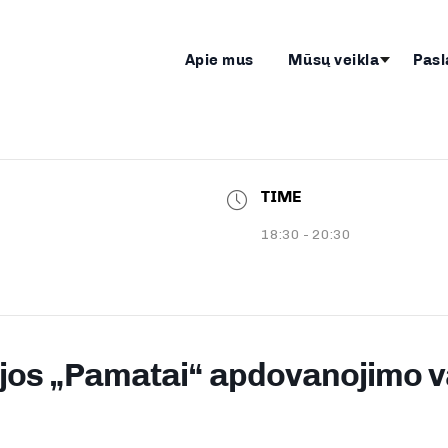
Apie mus
Mūsų veikla
Pasl
TIME
18:30 - 20:30
jos „Pamatai“ apdovanojimo 