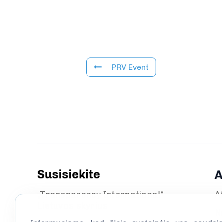
PRV Event
Susisiekite
A
„Transparency International“
A
Lietuvos skyrius
N