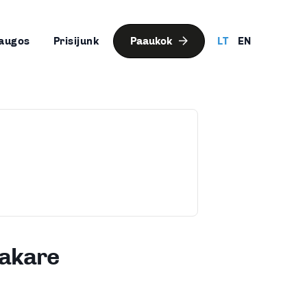
augos
Prisijunk
Paaukok
LT
EN
vakare