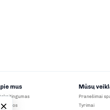
pie mus
Mūsų veikl
tskaitingumas
Pranešimai sp
aujienos
Tyrimai