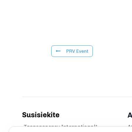
PRV Event
Susisiekite
A
„Transparency International“
A