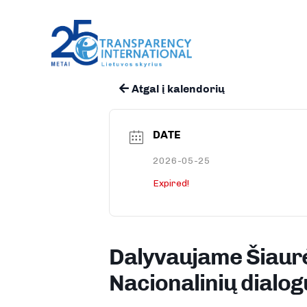
Atgal į kalendorių
DATE
2026-05-25
Expired!
Dalyvaujame Šiaurė
Nacionalinių dialo