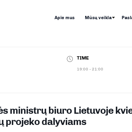
Apie mus
Mūsų veikla
Pasl
TIME
19:00 - 21:00
s ministrų biuro Lietuvoje kvi
gų projeko dalyviams