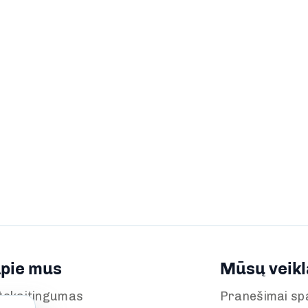
pie mus
Mūsų veikl
tskaitingumas
Pranešimai sp