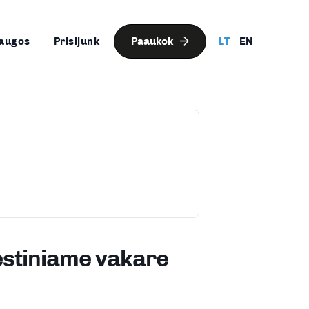
augos
Prisijunk
Paaukok
LT
EN
estiniame vakare