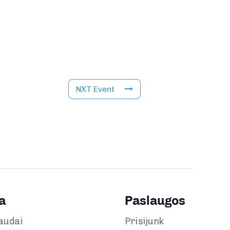
NXT Event
a
Paslaugos
audai
Prisijunk