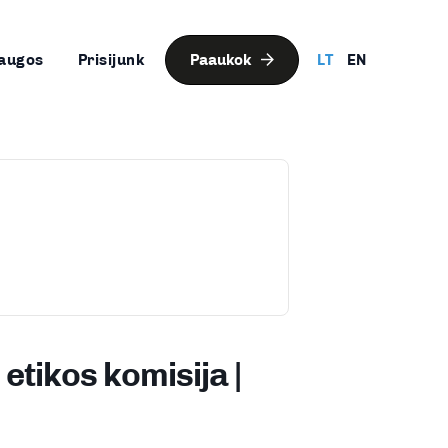
augos
Prisijunk
Paaukok
LT
EN
etikos komisija |