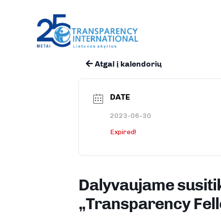
Atgal į kalendorių
DATE
2023-06-30
Expired!
Dalyvaujame susitik
„Transparency Fel