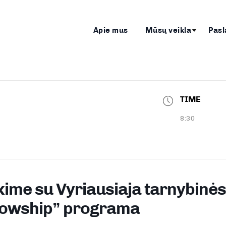
Apie mus
Mūsų veikla
Pasl
TIME
8:30
ime su Vyriausiaja tarnybinės 
lowship” programa