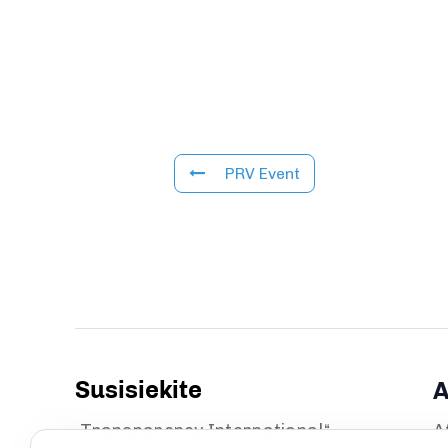
PRV Event
Susisiekite
A
„Transparency International“
A