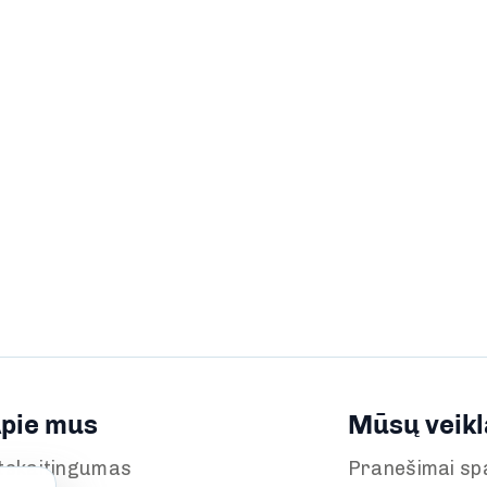
pie mus
Mūsų veikl
tskaitingumas
Pranešimai sp