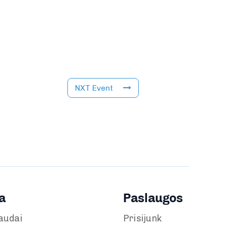
NXT Event
a
Paslaugos
audai
Prisijunk