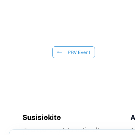
PRV Event
Susisiekite
A
„Transparency International“
A