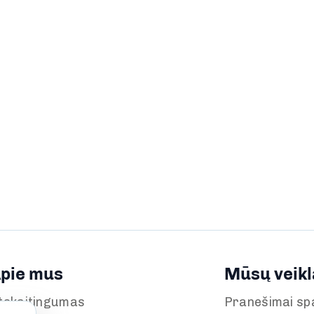
pie mus
Mūsų veikl
tskaitingumas
Pranešimai sp