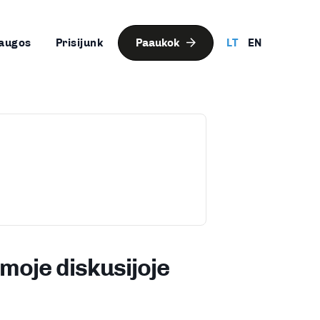
augos
Prisijunk
Paaukok
LT
EN
moje diskusijoje