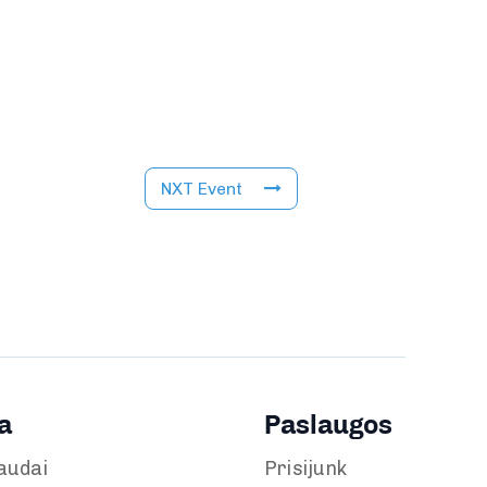
NXT Event
a
Paslaugos
audai
Prisijunk