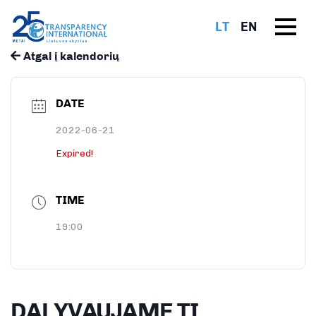
LT
EN
Atgal į kalendorių
DATE
2022-06-21
Expired!
TIME
19:00
DALYVAUJAME TI