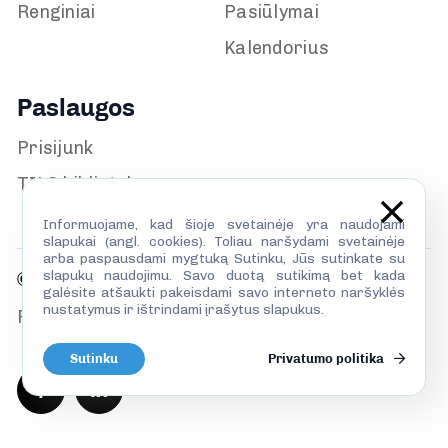
Renginiai
Pasiūlymai
Kalendorius
Paslaugos
Prisijunk
TILS biblioteka
Informuojame, kad šioje svetainėje yra naudojami
slapukai (angl. cookies). Toliau naršydami svetainėje
arba paspausdami mygtuką Sutinku, Jūs sutinkate su
slapukų naudojimu. Savo duotą sutikimą bet kada
© TILS 2026
galėsite atšaukti pakeisdami savo interneto naršyklės
nustatymus ir ištrindami įrašytus slapukus.
Privatumo politika
Sutinku
Privatumo politika