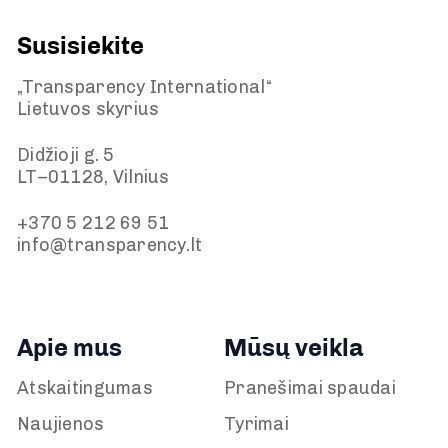
Susisiekite
„Transparency International“
Lietuvos skyrius
Didžioji g. 5
LT–01128, Vilnius
+370 5 212 69 51
info@transparency.lt
Apie mus
Mūsų veikla
Atskaitingumas
Pranešimai spaudai
Naujienos
Tyrimai