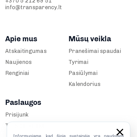
+370 5 212 69 51
info@transparency.lt
Apie mus
Mūsų veikla
Atskaitingumas
Pranešimai spaudai
Naujienos
Tyrimai
Renginiai
Pasiūlymai
Kalendorius
Paslaugos
Prisijunk
TILS biblioteka
Informuojame, kad šioje svetainėje yra naudojami