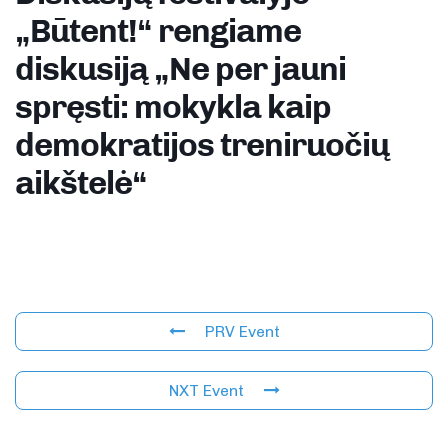
„Būtent!“ rengiame
diskusiją „Ne per jauni
spręsti: mokykla kaip
demokratijos treniruočių
aikštelė“
PRV Event
NXT Event