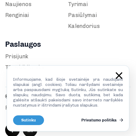
Naujienos
Tyrimai
Renginiai
Pasiūlymai
Kalendorius
Paslaugos
Prisijunk
TILS biblioteka
Informuojame, kad šioje svetainėje yra naudojami
slapukai (angl. cookies). Toliau naršydami svetainėje
arba paspausdami mygtuką Sutinku, Jūs sutinkate su
slapukų naudojimu. Savo duotą sutikimą bet kada
© TILS 2026
galėsite atšaukti pakeisdami savo interneto naršyklės
nustatymus ir ištrindami įrašytus slapukus.
Privatumo politika
Sutinku
Privatumo politika