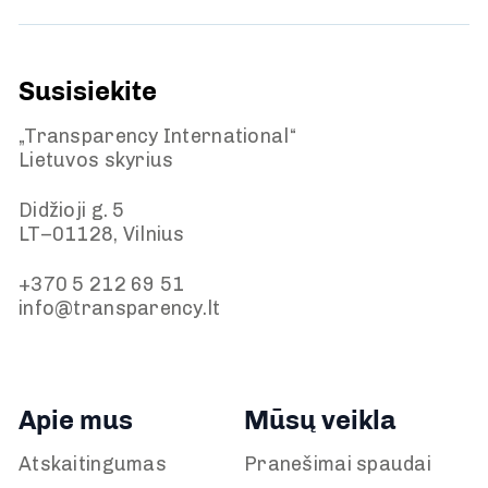
Susisiekite
„Transparency International“
Lietuvos skyrius
Didžioji g. 5
LT–01128, Vilnius
+370 5 212 69 51
info@transparency.lt
Apie mus
Mūsų veikla
Atskaitingumas
Pranešimai spaudai