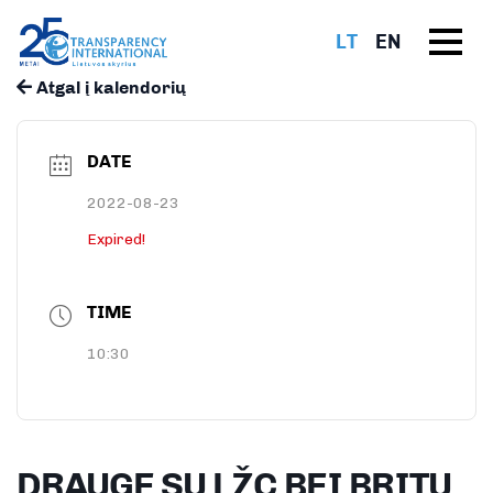
LT
EN
Atgal į kalendorių
DATE
2022-08-23
Expired!
TIME
10:30
DRAUGE SU LŽC BEI BRITŲ