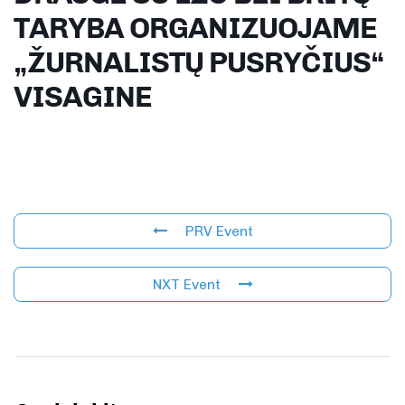
TARYBA ORGANIZUOJAME
„ŽURNALISTŲ PUSRYČIUS“
VISAGINE
PRV Event
NXT Event