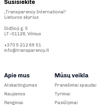
Susisiekite
„Transparency International“
Lietuvos skyrius
Didžioji g. 5
LT–01128, Vilnius
+370 5 212 69 51
info@transparency.lt
Apie mus
Mūsų veikla
Atskaitingumas
Pranešimai spaudai
Naujienos
Tyrimai
Renginiai
Pasiūlymai