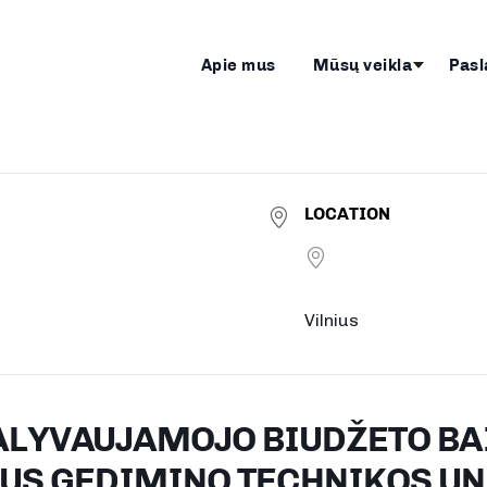
Apie mus
Mūsų veikla
Pasl
LOCATION
Vilnius
ALYVAUJAMOJO BIUDŽETO B
AUS GEDIMINO TECHNIKOS UN