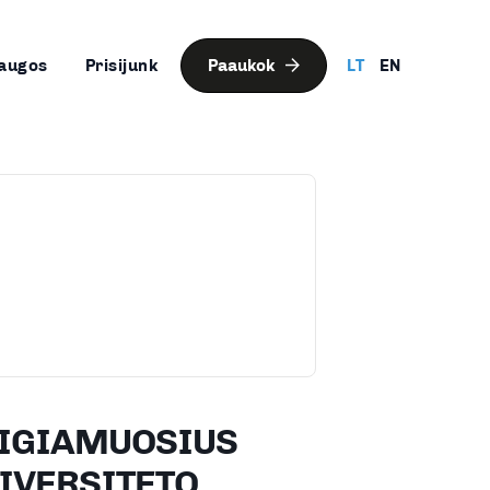
augos
Prisijunk
Paaukok
LT
EN
AIGIAMUOSIUS
IVERSITETO