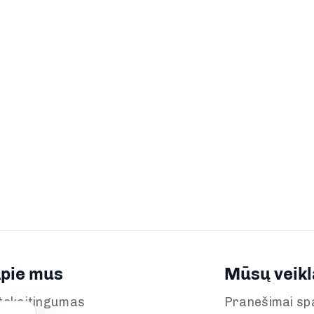
pie mus
Mūsų veikl
tskaitingumas
Pranešimai sp