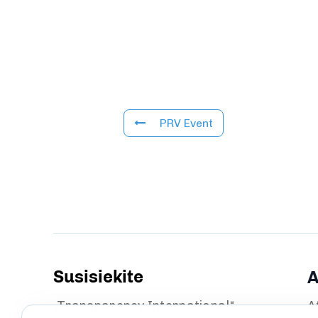
PRV Event
Susisiekite
A
„Transparency International“
A