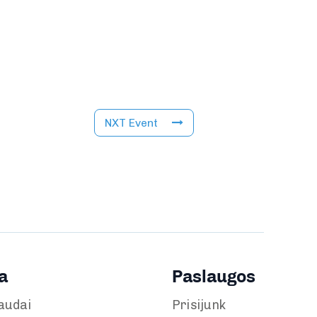
NXT Event
a
Paslaugos
audai
Prisijunk