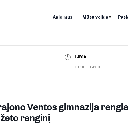
Apie mus
Mūsų veikla
Pasl
TIME
11:30 - 14:30
ajono Ventos gimnazija rengi
žeto renginį