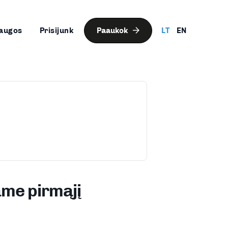
augos
Prisijunk
Paaukok
LT
EN
ame pirmąjį