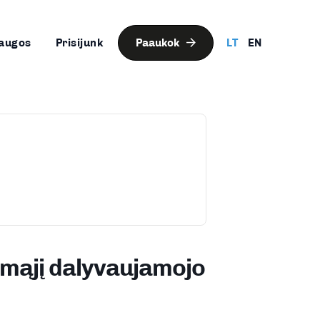
augos
Prisijunk
Paaukok
LT
EN
rmąjį dalyvaujamojo