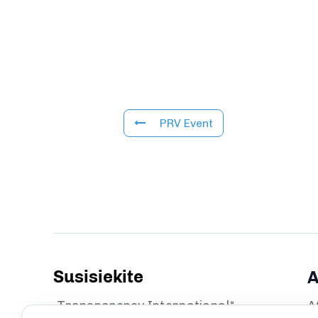
PRV Event
Susisiekite
A
„Transparency International“
A