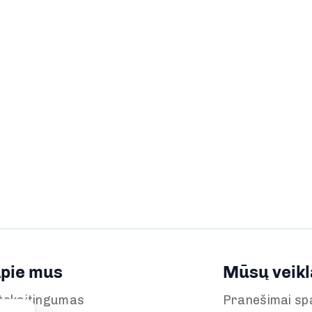
pie mus
Mūsų veikl
tskaitingumas
Pranešimai sp