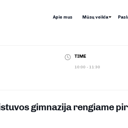
Apie mus
Mūsų veikla
Pasl
TIME
10:00 - 11:30
Aistuvos gimnazija rengiame pi