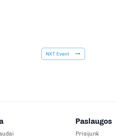
NXT Event
a
Paslaugos
audai
Prisijunk