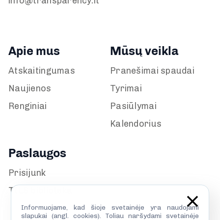
info@transparency.lt
Apie mus
Mūsų veikla
Atskaitingumas
Pranešimai spaudai
Naujienos
Tyrimai
Renginiai
Pasiūlymai
Kalendorius
Paslaugos
Prisijunk
TILS biblioteka
Informuojame, kad šioje svetainėje yra naudojami
slapukai (angl. cookies). Toliau naršydami svetainėje