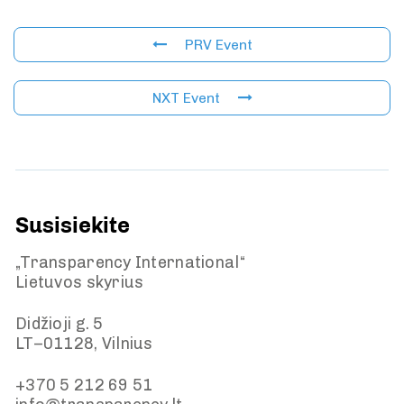
PRV Event
NXT Event
Susisiekite
„Transparency International“
Lietuvos skyrius
Didžioji g. 5
LT–01128, Vilnius
+370 5 212 69 51