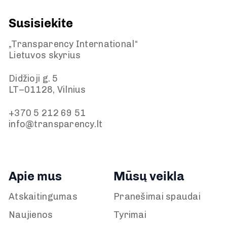
Susisiekite
„Transparency International“
Lietuvos skyrius
Didžioji g. 5
LT–01128, Vilnius
+370 5 212 69 51
info@transparency.lt
Apie mus
Mūsų veikla
Atskaitingumas
Pranešimai spaudai
Naujienos
Tyrimai