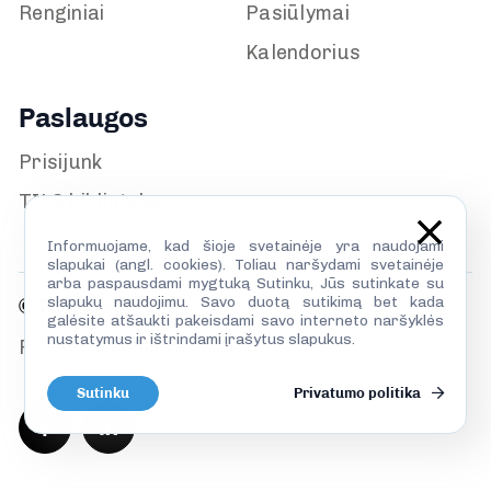
Renginiai
Pasiūlymai
Kalendorius
Paslaugos
Prisijunk
TILS biblioteka
Informuojame, kad šioje svetainėje yra naudojami
slapukai (angl. cookies). Toliau naršydami svetainėje
arba paspausdami mygtuką Sutinku, Jūs sutinkate su
slapukų naudojimu. Savo duotą sutikimą bet kada
© TILS 2026
galėsite atšaukti pakeisdami savo interneto naršyklės
nustatymus ir ištrindami įrašytus slapukus.
Privatumo politika
Sutinku
Privatumo politika