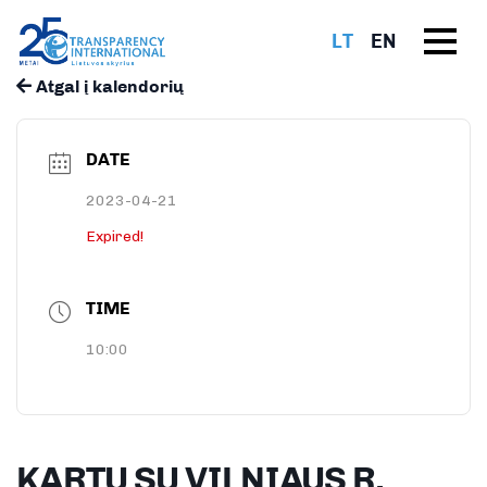
LT
EN
Atgal į kalendorių
DATE
2023-04-21
Expired!
TIME
10:00
KARTU SU VILNIAUS R.