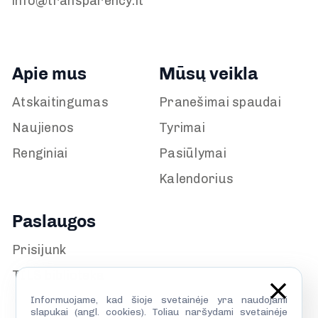
info@transparency.lt
Apie mus
Mūsų veikla
Atskaitingumas
Pranešimai spaudai
Naujienos
Tyrimai
Renginiai
Pasiūlymai
Kalendorius
Paslaugos
Prisijunk
TILS biblioteka
Informuojame, kad šioje svetainėje yra naudojami
slapukai (angl. cookies). Toliau naršydami svetainėje