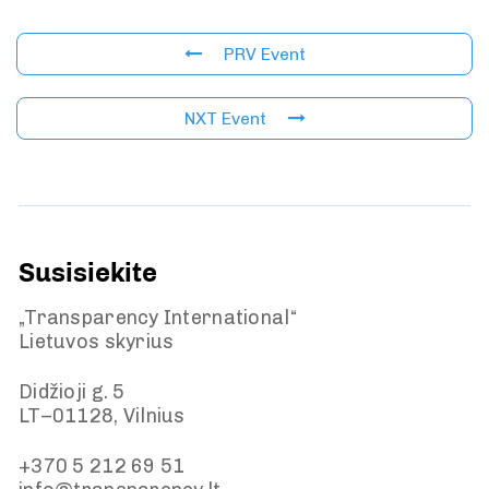
PRV Event
NXT Event
Susisiekite
„Transparency International“
Lietuvos skyrius
Didžioji g. 5
LT–01128, Vilnius
+370 5 212 69 51