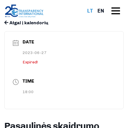
LT
EN
Atgal į kalendorių
DATE
2023-06-27
Expired!
TIME
18:00
Pasaulinės skaidrumo