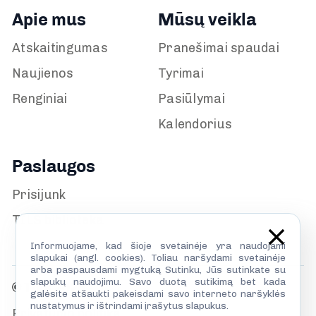
Apie mus
Mūsų veikla
Atskaitingumas
Pranešimai spaudai
Naujienos
Tyrimai
Renginiai
Pasiūlymai
Kalendorius
Paslaugos
Prisijunk
TILS biblioteka
Informuojame, kad šioje svetainėje yra naudojami
slapukai (angl. cookies). Toliau naršydami svetainėje
arba paspausdami mygtuką Sutinku, Jūs sutinkate su
slapukų naudojimu. Savo duotą sutikimą bet kada
© TILS 2026
galėsite atšaukti pakeisdami savo interneto naršyklės
nustatymus ir ištrindami įrašytus slapukus.
Privatumo politika