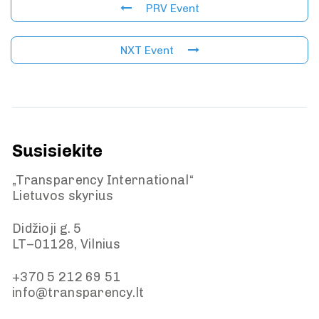
PRV Event
NXT Event
Susisiekite
„Transparency International“
Lietuvos skyrius
Didžioji g. 5
LT–01128, Vilnius
+370 5 212 69 51
info@transparency.lt