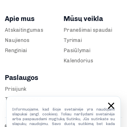
Apie mus
Mūsų veikla
Atskaitingumas
Pranešimai spaudai
Naujienos
Tyrimai
Renginiai
Pasiūlymai
Kalendorius
Paslaugos
Prisijunk
TILS biblioteka
Informuojame, kad šioje svetainėje yra naudojami
slapukai (angl. cookies). Toliau naršydami svetainėje
arba paspausdami mygtuką Sutinku, Jūs sutinkate su
slapukų naudojimu. Savo duotą sutikimą bet kada
© TILS 2026