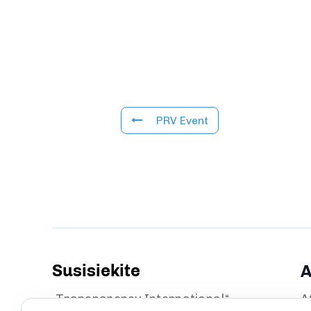
PRV Event
Susisiekite
A
„Transparency International“
A