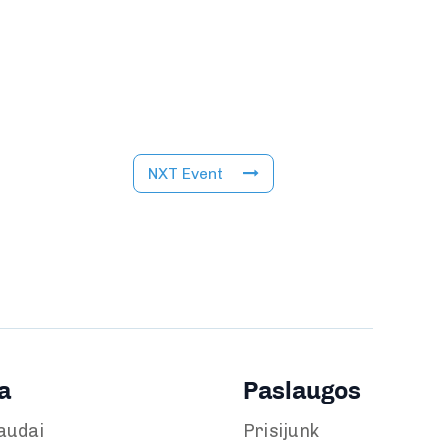
NXT Event
a
Paslaugos
audai
Prisijunk