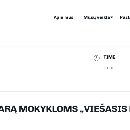
Apie mus
Mūsų veikla
Pasl
TIME
11:00
RĄ MOKYKLOMS „VIEŠASIS 