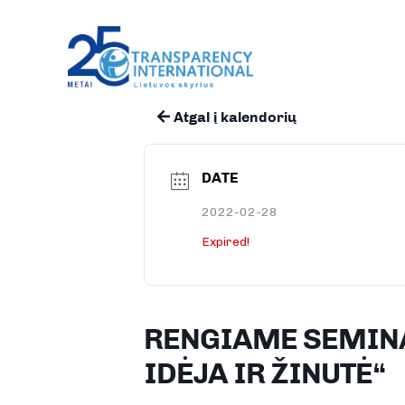
Atgal į kalendorių
DATE
2022-02-28
Expired!
RENGIAME SEMINA
IDĖJA IR ŽINUTĖ“