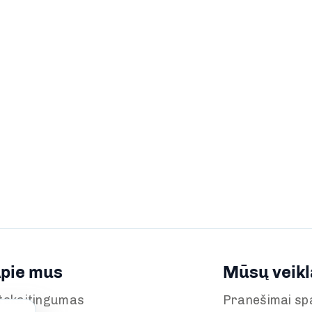
pie mus
Mūsų veikl
tskaitingumas
Pranešimai sp