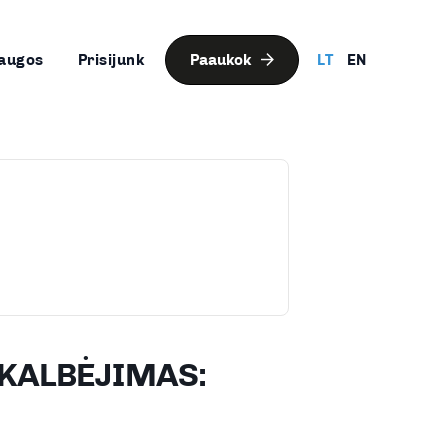
augos
Prisijunk
Paaukok
LT
EN
KALBĖJIMAS: