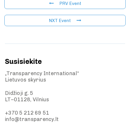
PRV Event
NXT Event
Susisiekite
„Transparency International“
Lietuvos skyrius
Didžioji g. 5
LT–01128, Vilnius
+370 5 212 69 51
info@transparency.lt