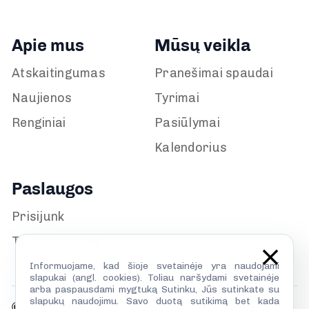
Apie mus
Mūsų veikla
Atskaitingumas
Pranešimai spaudai
Naujienos
Tyrimai
Renginiai
Pasiūlymai
Kalendorius
Paslaugos
Prisijunk
TILS biblioteka
Informuojame, kad šioje svetainėje yra naudojami
slapukai (angl. cookies). Toliau naršydami svetainėje
arba paspausdami mygtuką Sutinku, Jūs sutinkate su
slapukų naudojimu. Savo duotą sutikimą bet kada
© TILS 2026