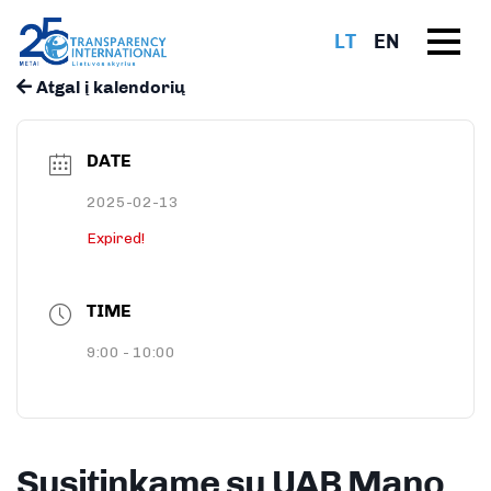
LT
EN
Atgal į kalendorių
DATE
2025-02-13
Expired!
TIME
9:00 - 10:00
Susitinkame su UAB Mano