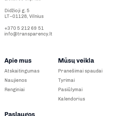
Didžioji g. 5
LT–01128, Vilnius
+370 5 212 69 51
info@transparency.lt
Apie mus
Mūsų veikla
Atskaitingumas
Pranešimai spaudai
Naujienos
Tyrimai
Renginiai
Pasiūlymai
Kalendorius
Paslaugos