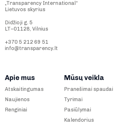
„Transparency International“
Lietuvos skyrius
Didžioji g. 5
LT–01128, Vilnius
+370 5 212 69 51
info@transparency.lt
Apie mus
Mūsų veikla
Atskaitingumas
Pranešimai spaudai
Naujienos
Tyrimai
Renginiai
Pasiūlymai
Kalendorius