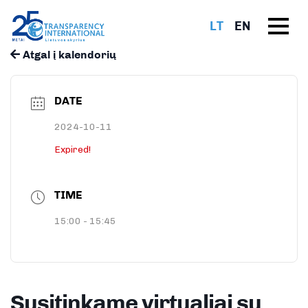
LT
EN
Atgal į kalendorių
DATE
2024-10-11
Expired!
TIME
15:00 - 15:45
Susitinkame virtualiai su